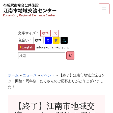
内
容
を
ス
キ
文字サイズ：
標準
大
ッ
色合い：
標準
青
黄
黒
プ
English
info@konan-koryu.jp
検
索
ホーム
»
ニュース
»
イベント
»
【終了】江南市地域交流セン
ター開館１周年祭 たくさんのご応募ありがとうございまし
た！
【終了】江南市地域交