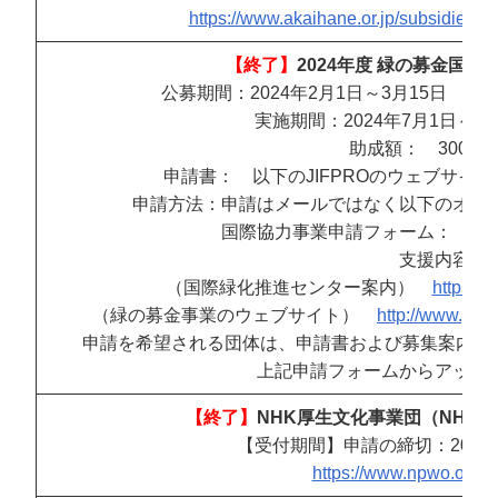
https://www.akaihane.or.jp/subsidies/s
【終了】
2024年度 緑の募金国
公募期間：2024年2月1日～3月15日 ！
実施期間：2024年7月1日～20
助成額： 300万
申請書： 以下のJIFPROのウェブサイ
申請方法：申請はメールではなく以下のオン
国際協力事業申請フォーム：
ht
支援内容：
（国際緑化推進センター案内）
https://j
（緑の募金事業のウェブサイト）
http://www.gree
申請を希望される団体は、申請書および募集案内に記
上記申請フォームからアップ
【終了】
NHK厚生文化事業団（NHK 
【受付期間】申請の締切：2024年
https://www.npwo.or.jp/