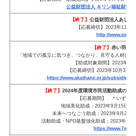
公益財団法人 キリン福祉財団 (kirin
【終了】
公益財団法人あした
【応募締切】2023年11月
http://www.ashita.
【終了】
赤い羽根共
「地域での孤立に気づき、つながり、見守る人材(つな
【助成対象期間】2023年11月
【応募締切】2023年10月3日（
https://www.akaihane.or.jp/subsidies/
【終了】
2024
年度環境市民活動助成のお
【応募期間】 ＊いずれも
地域美化助成：2023年9月15日（
未来へつなごう助成：2023年9月20日
活動助成・NPO基盤強化助成：2023年10月
https://www.7midor