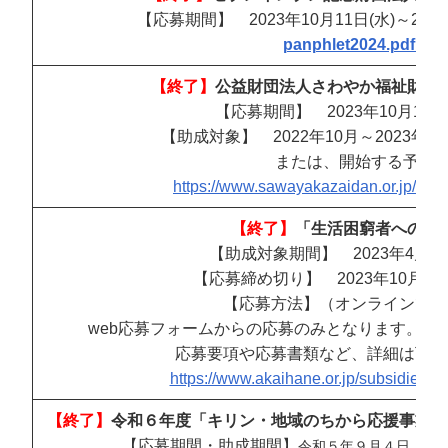
【応募期間】 2023年10月11日(水)～202
panphlet2024.pdf (7mi
【終了】
公益財団法人さわやか福祉財団
【応募期間】 2023年10月10日
【助成対象】 2022年10月～2023年
または、開始する予定
https://www.sawayakazaidan.or.jp/in
【終了】
「生活困窮者への緊
【助成対象期間】 2023年4月1日～
【応募締め切り】 2023年10月13
【応募方法】（オンラインでの
web応募フォームからの応募のみとなります。郵
応募要項や応募書類など、詳細は下記
https://www.akaihane.or.jp/subsidies/s
【終了】
令和６年度「キリン・地域のちから応援事業」
【応募期間・助成期間】
令和５年９月４日（月