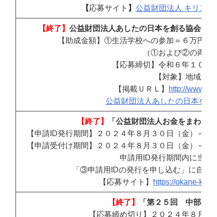
【
応募サイト
】
公益財団法人 キリン福祉財団 (
【終了】
公益財団法人あしたの日本を創る協会 地
【助成金額
】①生活学校への参加＝６万円、
（①および②の両方
【応募締切
】令和６年１０月
【対象
】地域活動
【掲載ＵＲＬ
】
http://www.ash
公益財団法人あしたの日本を創る協会 (a
【終了】
「公益財団法人お金をまわそう
【申請ID発行期間】２０２４年８月３０日（金）～２
【申請受付け期間】２０２４年８月３０日（金）～２
申請用ID発行期間内に当財
「③申請用IDの発行を申し込む」に自団
【応募サイト】
https://okane-kiki
【終了】
「第２５回 中部の未
【応募締め切り】２０２４年８月３