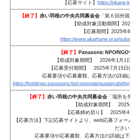
【応募サイト】
https://okane-kikin
【終了】
赤い羽根の中央共同募金会
「第６回外国にル
【助成対象活動期間】2025年1
【応募期間】2025年8月
https://www.akaihane.or.jp/subsidie
【終了】
Panasonic NPO/NGOサ
【助成対象期間】 2026年1月1日
から
【応募受付期間】 2025年7月15日(火) ～
応募要項や応募書類、応募方法の詳細は下
https://holdings.panasonic/jp/corporate/sustainability/ci
【終了】
赤い羽根の中央共同募金会
「場所を失っ
【助成対象期間】 2025年4月
【応募締め切り】 2025年4月7日
【応募方法】下記応募サイトより、web応募フォーム「
ださい。
応募要項や応募書類、応募方法の詳細は下記U