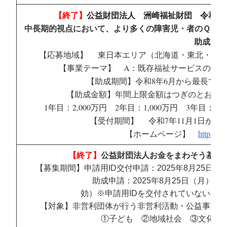
【終了】
公益財団法人 洲崎福祉財団 令和
7
中長期的視点において、より多くの障害児・者のＱＯＬ
助成
【応募地域】 東日本エリア（北海道・東北・関東
【事業テーマ】 A：既存福祉サービスの強
【助成期間】令和
8
年
6
月から最長で令
【助成金額】年間上限金額はつぎのとおり（
1年目：2,000万円 2年目：1,000万円 3年目：1,0
【受付期間】 令和
7
年
11
月
1
日から
【ホームページ】
https://s
【終了】
公益財団法人お金をまわそう基金
【募集期間】申請用ID交付申請：2025年8月25日（月
助成申請：2025年8月25日（月）～ 202
効）※申請用IDを交付されていない団
【対象】非営利団体が行う非営利活動・公益事業の
①子ども ②地域社会 ③文化・