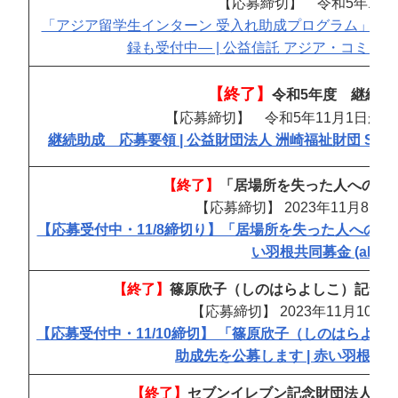
【応募締切】 令和5年12
「アジア留学生インターン 受入れ助成プログラム」20
録も受付中― | 公益信託 アジア・コミュニティ・ト
【終了】
令和5年度 継続助
【応募締切】 令和5年11月1日から令
継続助成 応募要領 | 公益財団法人 洲崎福祉財団 SUSAKI WE
【終了】
「居場所を失った人への緊
【応募締切】 2023年11月8日
【応募受付中・11/8締切り】「居場所を失った人への緊
い羽根共同募金 (akaihane
【終了】
篠原欣子（しのはらよしこ）記念財
【応募締切】 2023年11月10日
【応募受付中・11/10締切】 「篠原欣子（しのはらよ
助成先を公募します | 赤い羽根共同募金 (
【終了】
セブンイレブン記念財団法人「20