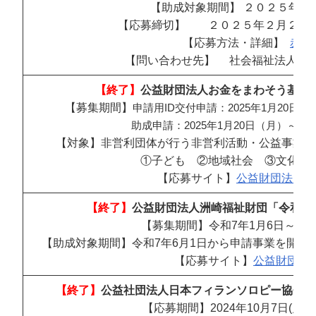
【助成対象期間】 ２０２５年４
【応募締切】 ２０２５年２月２６
【応募方法・詳細】
赤い
【問い合わせ先】 社会福祉法人 中
【終了】
公益財団法人お金をまわそう基金
【募集期間】
申請用
ID
交付申請：
2025
年
1
月
20
日（
助成申請：
2025
年
1
月
20
日（月）～
202
【対象】非営利団体が行う非営利活動・公益事業の
①子ども ②地域社会 ③文化・
【応募サイト】
公益財団法人お
【終了】
公益財団法人洲崎福祉財団「令和6
【募集期間】令和7年1月6日～令和
【助成対象期間】令和7年6月1日から申請事業を開始し
【応募サイト】
公益財団法
【終了】
公益社団法人日本フィランソロピー協会「
【応募期間】2024年10月7日(月)～2