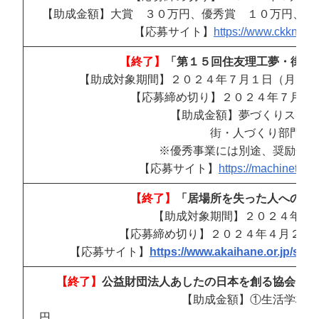
【助成金額】大賞 ３０万円、優秀賞 １０万円、特別
【応募サイト】
https://www.ckknet.jp
【終了】
「第１５回住友理工夢・街・人
【助成対象期間】２０２４年７月１日（月）～
【応募締め切り】２０２４年７月３
【助成金額】夢づくりスター
街・人づくり部門 
※優秀事業には別途、奨励金３
【応募サイト】
https://machinetogu
【終了】
「居場所を失った人への緊
【助成対象期間】２０２４年４
【応募締め切り】２０２４年４月２３
【応募サイト】
https://www.akaihane.or.jp/sub
【終了】
公益財団法人あしたの日本を創る協会 地
【助成金額】①生活学校へ
円 ②全国運動への