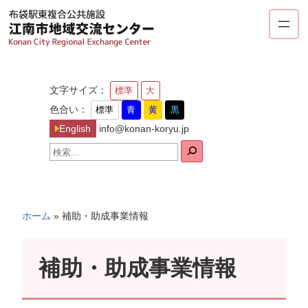
内
容
を
ス
キ
文字サイズ：
標準
大
ッ
色合い：
標準
青
黄
黒
プ
English
info@konan-koryu.jp
検
索
ホーム
»
補助・助成事業情報
補助・助成事業情報