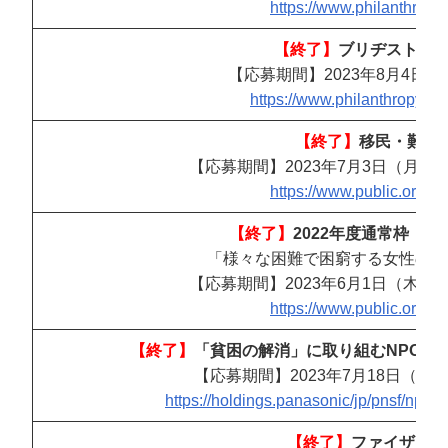
https://www.philanthropy.
【終了】
ブリヂストン B
【応募期間】2023年8月4日
https://www.philanthropy.or.
【終了】
移民・難民
【応募期間】2023年7月3日（月）～
https://www.public.or.jp/p
【終了】
2022年度通常枠 
「様々な困難で困窮する女性の経
【応募期間】2023年6月1日（木）～
https://www.public.or.jp/p
【終了】
「貧困の解消」に取り組むNPO/N
【応募期間】2023年7月18日（火
https://holdings.panasonic/jp/pnsf/npo
【終了】
ファイザープ