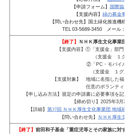
【申請フォーム】
国際協力事
【支援内容】
緑の募金事業
【問い合わせ先】国土緑化推進機構「
TEL 03-5689-3450 メール：
sup
【終了】
ＮＨＫ厚生文化事業団「
【支援内容】①「支援金」部門 1
（支援金 １グループにつ
②「PC・モバイル端末購入支援」部
（支援金 １グループにつ
【支援対象】 地域に名指した福祉活
任意のボランティアグルー
【申し込み方法】規定の申請書に必要事項を記入の
【締め切り】2025年3月27
【詳細】
第37回 ＮＨＫ厚生文化事業団 地域福祉を
【問い合わせ先】
ＮＨＫ厚生文化
【終了】
前田和子基金「重症児等とその家族に対する