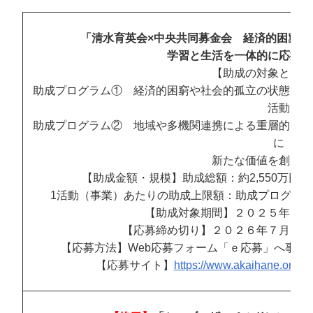
「清水育英会×中央共同募金会 経済的困窮や
学習と生活を一体的に応援す
【
助成の対象となる
助成プログラム① 経済的困窮や社会的孤立の状態にあ
活動
助成プログラム② 地域や多機関連携による重層的な子
に
新たな価値を創造す
【助成金額・規模】
助成総額：約2,550万円
1
活動（事業）あたりの助成上限額：助成プログラ
【助成対象期間】
２０２５年１０
【応募締め切り】
２０２６年７月９日
【応募方法】
Web応募フォーム「ｅ応募」へ事前
【応募サイト】
https://www.akaihane.or.jp/