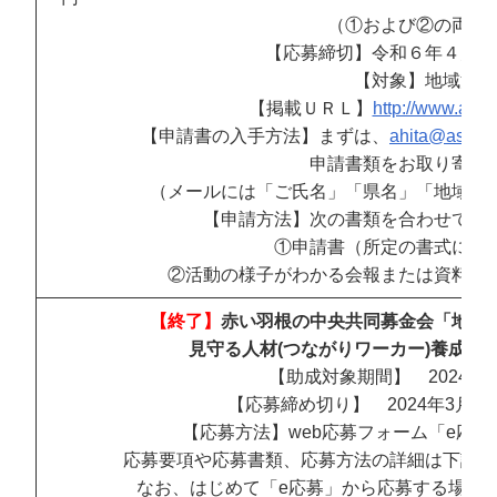
（①および②の両方
【応募締切】令和６年４月３
【対象】地域活動
【掲載ＵＲＬ】
http://www.ashit
【申請書の入手方法】まずは、
ahita@ashita.
申請書類をお取り寄せ
（メールには「ご氏名」「県名」「地域活
【申請方法】次の書類を合わせてメ
①申請書（所定の書式に必
②活動の様子がわかる会報または資料等
【終了】
赤い羽根の中央共同募金会「地域
見守る人材(つながりワーカー)養成お
【助成対象期間】 2024年4
【応募締め切り】 2024年3月11日
【応募方法】web応募フォーム「e応
応募要項や応募書類、応募方法の詳細は下記U
なお、はじめて「e応募」から応募する場合