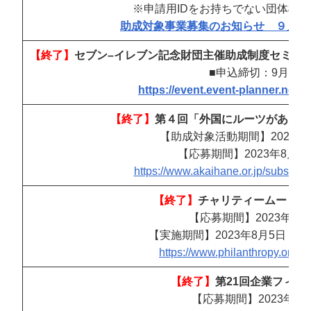
※
申請
用IDをお持ちでない団体様
助成対象事業募集のお知らせ ９月１日から (o
【終了】
セブン
–
イレブン記念財団主催助成制度セミナ
■申込締切：
9
月
10
https://event.event-planner.net/
【終了】
第４回「外国にルーツがある人
【助成対象活動期間】2023年1
【応募期間】2023年8月2
https://www.akaihane.or.jp/subsidie
【終了】
チャリティームービープ
【応募期間】2023年7月
【実施期間】2023年8月5日（土
https://www.philanthropy.or.jp
【終了】
第21回企業フィラ
【応募期間】2023年9