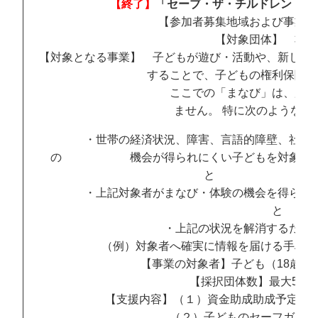
【終了】
「セーブ・ザ・チルドレン ま
【参加者募集地域および事業実
【対象団体】 非営
【対象となる事業】 子どもが遊び・活動や、新しい
することで、子どもの権利保障が期待
ここでの「まなび」は、広い意味で使っ
ません。 特に次のような点
・世帯の経済状況、障害、言語的障壁、社会的
の 機会が得られにくい子どもを対象として
・上記対象者がまなび・体験の機会を得られにく
と
・上記の状況を解消するため
（例）対象者へ確実に情報を届ける手段の
【事業の対象者】子ども（18歳未
【採択団体数】最大5団
【支援内容】（１）資金助成助成予定金額 
（２）子どものセーフガーデ