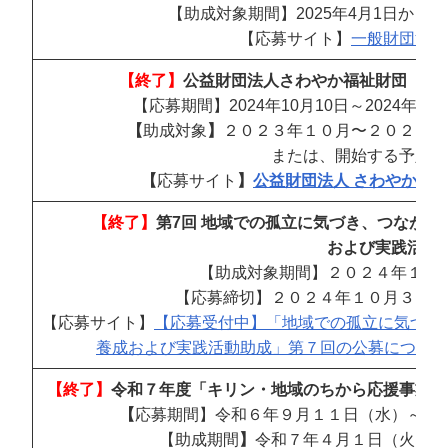
【助成対象期間】2025年4月1日から20
【応募サイト】
一般財団法人
【終了】
公益財団法人さわやか福祉財団「連
【応募期間】2024年10月10日～2024年1
【
助成対象
】
２０２３年１０月〜２０２４年
または、開始する予定の
【
応募サイト
】
公益財団法人 さわやか福祉財団 (s
【終了】
第7回 地域での孤立に気づき、つながり
および実践活動
【助成対象期間】２０２４年１２
【応募締切】２０２４年１０月３１日
【応募サイト
】
【応募受付中】「地域での孤立に気づき、
養成および実践活動助成」第７回の公募について | 赤い羽根
【終了】
令和７年度「キリン・地域のちから応援事業」
【
応募期間】令和６年９月１１日（水）～１
【助成期間
】
令和７年４月１日（火）～