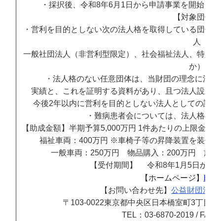
・採択後、令和8年6月1日から申請事業を開始し、
【対象団体】
・営利を目的としない次の法人格を取得している団体（
人
一般社団法人（非営利型限定）、社会福祉法人、特定非
か）
・法人格のない任意団体は、当財団の理念に沿う
実績と、これを証明する資料があり、且つ法人設立に
今後2年以内に営利を目的としない法人としての設立
・難病患者会については、法人格の有
【助成金額】半期予算5,000万円 1件あたりの上限金
福祉車両：400万円 ※車椅子等の昇降装置を装備
一般車両：250万円 物品購入：200万円 施設工
【受付期間】 令和8年1月5日から令
【ホームページ】
https:
【お問い合わせ先】
公益財団法人
〒103-0022
東京都中央区日本橋室町3丁目2
TEL：03-6870-2019 / FAX：