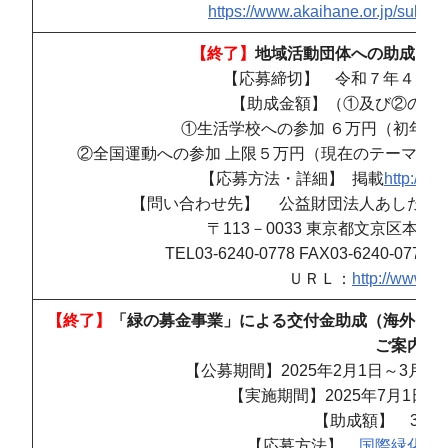
https://www.akaihane.or.jp/subsid
【終了】
地域活動団体への助成「生
【応募締切】 令和７年４月
【助成金額】（①及び②の両
①生活学校への参加 ６万円（初年度
②全国運動への参加 上限５万円（現在のテーマは
【応募方法・詳細】 掲載
http://ww
【問い合わせ先】 公益財団法人あしたの日
〒113－0033 東京都文京区本郷 2-
TEL03-6240-0778 FAX03-6240-077
ＵＲＬ：
http://www.ash
【終了】
「緑の募金事業」による交付金助成（海外にお
ご案内
【公募期間】
2025
年
2
月
1
日～
3
月
15
【実施期間】
2025
年
7
月
1
日～
【助成額】
300
【応募方法】
国際緑化推