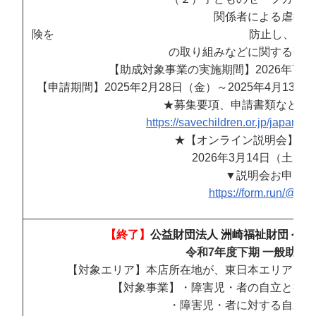
関係者による虐待や搾取など、子
険を 防止し、子どもにとって安
の取り組みなどに関する研修
【助成対象事業の実施期間】2026年7月1
【申請期間】2025年2月28日（金）～2025年4月13
★募集要項、申請書類などの
https://savechildren.or.jp/japan/lo
★【オンライン説明会】※
2026年3月14日（土）10:
▼説明会お申し込
https://form.run/@taik
【終了】
公益財団法人 洲崎福祉財団 令和
令和7年度下期 一般助成
【対象エリア】本店所在地が、東日本エリア（愛
【対象事業】・障害児・者の自立と福祉
・障害児・者に対する自助・