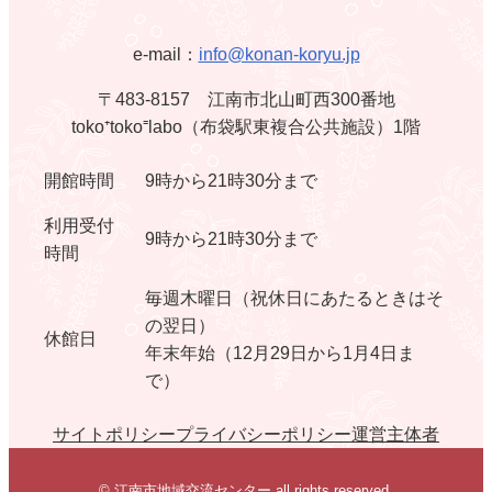
e-mail：
info@konan-koryu.jp
〒483-8157 江南市北山町西300番地
toko⁺toko⁼labo（布袋駅東複合公共施設）1階
開館時間
9時から21時30分まで
利用受付
9時から21時30分まで
時間
毎週木曜日（祝休日にあたるときはそ
の翌日）
休館日
年末年始（12月29日から1月4日ま
で）
サイトポリシー
プライバシーポリシー
運営主体者
© 江南市地域交流センター all rights reserved.