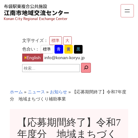
内
容
を
ス
キ
文字サイズ：
標準
大
ッ
色合い：
標準
青
黄
黒
プ
English
info@konan-koryu.jp
検
索
ホーム
»
ニュース
»
お知らせ
»
【応募期間終了】令和7年度
分 地域まちづくり補助事業
【応募期間終了】令和7
年度分 地域まちづく