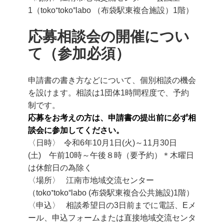
1（toko⁺toko⁼labo （布袋駅東複合施設）1階）
応募相談会の開催につい
て（参加必須）
申請書の書き方などについて、個別相談の機会
を設けます。相談は1団体1時間程度で、予約
制です。
応募をお考えの方は、申請書の提出前に必ず相
談会に参加してください。
〈日時〉 令和6年10月1日(火)～11月30日
(土) 午前10時～午後８時（要予約）＊木曜日
は休館日の為除く
〈場所〉 江南市地域交流センター
（toko⁺toko⁼labo (布袋駅東複合公共施設)1階）
〈申込〉 相談希望日の3日前までに電話、Eメ
ール、申込フォームまたは直接地域交流センタ