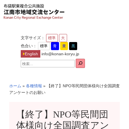
内
容
を
ス
キ
文字サイズ：
標準
大
ッ
色合い：
標準
青
黄
黒
プ
English
info@konan-koryu.jp
検
索
ホーム
»
各種情報
»
【終了】NPO等民間団体様向け全国調査
アンケートのお願い
【終了】NPO等民間団
体様向け全国調査アン