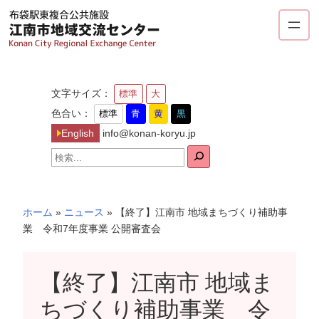
内
容
を
ス
キ
文字サイズ：
標準
大
ッ
色合い：
標準
青
黄
黒
プ
English
info@konan-koryu.jp
検
索
ホーム
»
ニュース
»
【終了】江南市 地域まちづくり補助事
業 令和7年度事業 公開審査会
【終了】江南市 地域ま
ちづくり補助事業 令