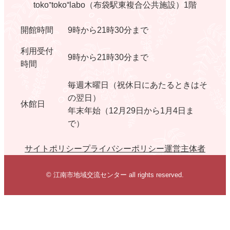
toko⁺toko⁼labo（布袋駅東複合公共施設）1階
開館時間
9時から21時30分まで
利用受付
9時から21時30分まで
時間
毎週木曜日（祝休日にあたるときはそ
の翌日）
休館日
年末年始（12月29日から1月4日ま
で）
サイトポリシー
プライバシーポリシー
運営主体者
© 江南市地域交流センター all rights reserved.