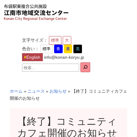
内
容
を
ス
キ
文字サイズ：
標準
大
ッ
色合い：
標準
青
黄
黒
プ
English
info@konan-koryu.jp
検
索
ホーム
»
ニュース
»
お知らせ
»
【終了】コミュニティカフェ
開催のお知らせ
【終了】コミュニティ
カフェ開催のお知らせ