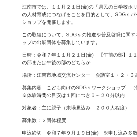
江南市では、１１月２１日(金)の「県民の日学校ホ
の人材育成につなげることを目的として、SDGｓ
ショップを開催します。
この取組について、SDGｓの推進や普及啓発に関
ップの出展団体を募集しています。
日時：令和７年１１月２１日(金) 【午前の部】１
の部または午後の部のどちらか
場所：江南市地域交流センター 会議室１・２・３
募集内容：こども向けのSDGｓワークショップ 
※体験時間の目安は１回につき５～２０分以内
対象者：主に親子（来場見込み ２００人程度）
募集数：２団体程度
申込締切：令和７年９月１９日(金) ※申し込み多