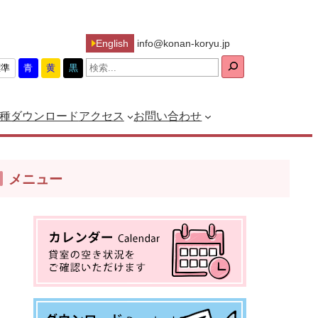
English
info@konan-koryu.jp
検
標準
青
黄
黒
索
種ダウンロード
アクセス
お問い合わせ
メニュー