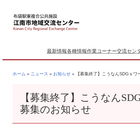
内
容
を
ス
キ
ッ
最新情報
各種情報
作業コーナー
交流セン
プ
ホーム
»
ニュース
»
お知らせ
»
【募集終了】こうなんSDGｓワ
【募集終了】こうなんSD
募集のお知らせ