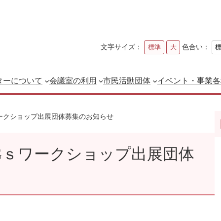
文字サイズ：
色合い：
標準
大
ターについて
会議室の利用
市民活動団体
イベント・事業
各
ークショップ出展団体募集のお知らせ
Gｓワークショップ出展団体