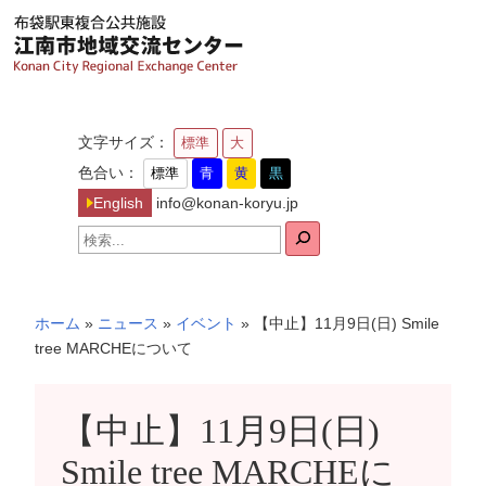
内
容
を
ス
キ
文字サイズ：
標準
大
ッ
色合い：
標準
青
黄
黒
プ
English
info@konan-koryu.jp
検
索
ホーム
»
ニュース
»
イベント
»
【中止】11月9日(日) Smile
tree MARCHEについて
【中止】11月9日(日)
Smile tree MARCHEに