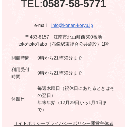
TEL:
0587-58-5771
e-mail：
info@konan-koryu.jp
〒483-8157 江南市北山町西300番地
toko⁺toko⁼labo（布袋駅東複合公共施設）1階
開館時間
9時から21時30分まで
利用受付
9時から21時30分まで
時間
毎週木曜日（祝休日にあたるときはそ
の翌日）
休館日
年末年始（12月29日から1月4日ま
で）
サイトポリシー
プライバシーポリシー
運営主体者