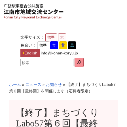
内
容
を
ス
キ
文字サイズ：
標準
大
ッ
色合い：
標準
青
黄
黒
プ
English
info@konan-koryu.jp
検
索
ホーム
»
ニュース
»
お知らせ
»
【終了】まちづくりLabo57
第６回【最終回】を開催します（応募者限定）
【終了】まちづくり
Labo57第６回【最終