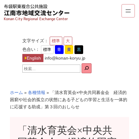
内
容
を
ス
キ
文字サイズ：
標準
大
ッ
色合い：
標準
青
黄
黒
プ
English
info@konan-koryu.jp
検
索
ホーム
»
各種情報
»
「清水育英会×中央共同募金会 経済的
困窮や社会的孤立の状態にある子どもの学習と生活を一体的
に応援する助成」第３回のおしらせ
「清水育英会×中央共