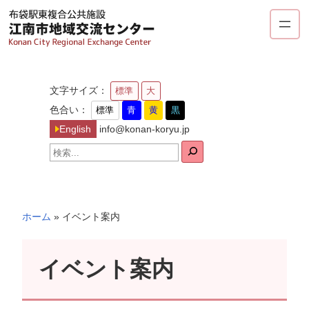
内
容
を
ス
キ
文字サイズ：
標準
大
ッ
色合い：
標準
青
黄
黒
プ
English
info@konan-koryu.jp
検
索
ホーム
»
イベント案内
イベント案内