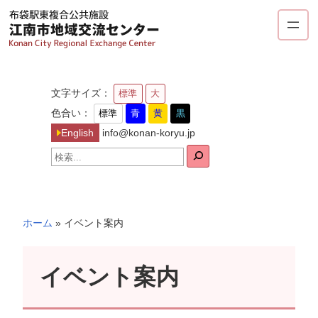
内
容
を
ス
キ
文字サイズ：
標準
大
ッ
色合い：
標準
青
黄
黒
プ
English
info@konan-koryu.jp
検
索
ホーム
»
イベント案内
イベント案内