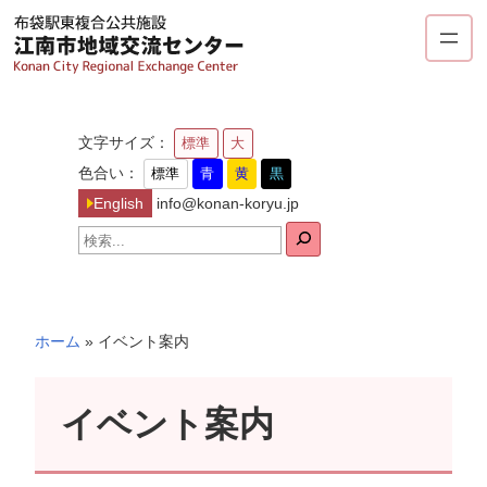
内
容
を
ス
キ
文字サイズ：
標準
大
ッ
色合い：
標準
青
黄
黒
プ
English
info@konan-koryu.jp
検
索
ホーム
»
イベント案内
イベント案内