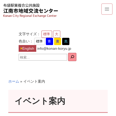
内
容
を
ス
キ
文字サイズ：
標準
大
ッ
色合い：
標準
青
黄
黒
プ
English
info@konan-koryu.jp
検
索
ホーム
»
イベント案内
イベント案内