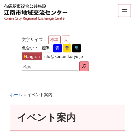
内
容
を
ス
キ
文字サイズ：
標準
大
ッ
色合い：
標準
青
黄
黒
プ
English
info@konan-koryu.jp
検
索
ホーム
»
イベント案内
イベント案内