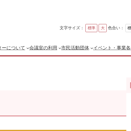
文字サイズ：
色合い：
標準
大
ターについて
会議室の利用
市民活動団体
イベント・事業
各