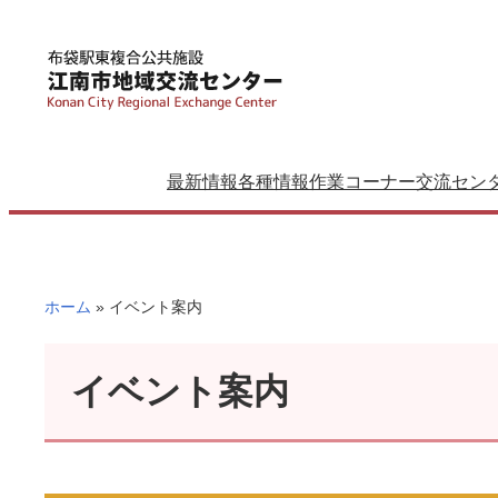
内
容
を
ス
キ
ッ
最新情報
各種情報
作業コーナー
交流セン
プ
ホーム
»
イベント案内
イベント案内