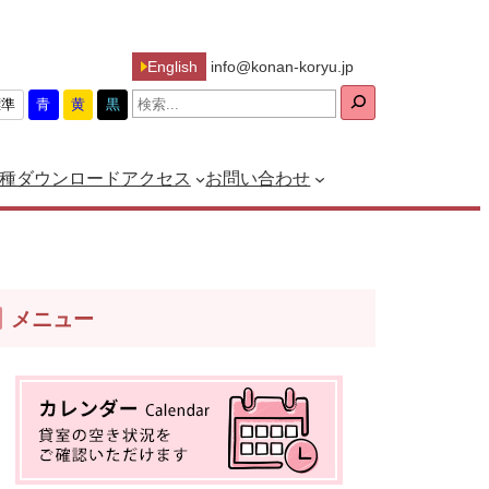
English
info@konan-koryu.jp
検
標準
青
黄
黒
索
種ダウンロード
アクセス
お問い合わせ
メニュー